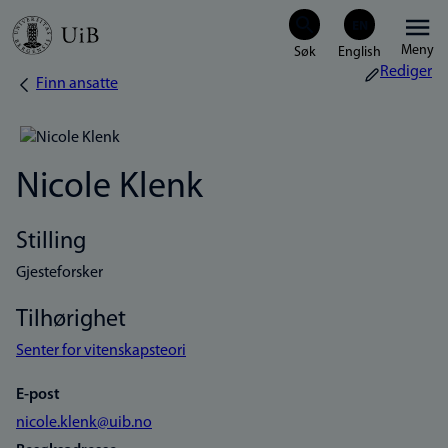
Hopp
Meny
til
Rediger
Finn ansatte
Navigasjonssti
hovedinnhold
Nicole Klenk
Stilling
Gjesteforsker
Tilhørighet
Senter for vitenskapsteori
E-post
nicole.klenk@uib.no