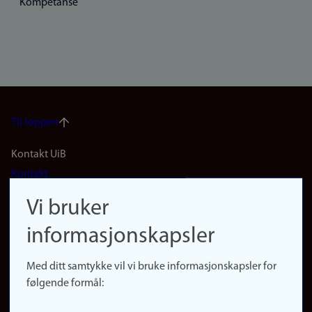
Kompetanse
Til toppen
Footer
Kontakt UiB
Kontakt
navigation
Finn ansatte
Vi bruker
(no)
Finn forsker
informasjonskapsler
Presse
Snarveier
Med ditt samtykke vil vi bruke informasjonskapsler for
Finn studier
følgende formål:
Ledige stillinger
Sosiale medier