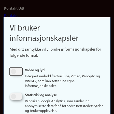
Footer
Kontakt UiB
Kontakt
navigation
Finn ansatte
Vi bruker
(no)
Finn forsker
informasjonskapsler
Presse
Snarveier
Med ditt samtykke vil vi bruke informasjonskapsler for
Finn studier
følgende formål:
Ledige stillinger
Sosiale medier
Video og lyd
Facebook
Integrert innhold fra YouTube, Vimeo, Panopto og
Instagram
VitenTV, som kan sette sine egne
informasjonskapsler.
LinkedIn
Snapchat
Statistikk og analyse
Om nettstedet
Vi bruker Google Analytics, som samler inn
anonymiserte data for å forbedre nettstedets ytelse
Informasjonskapsler
og brukeropplevelse.