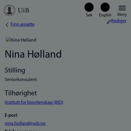
Hopp
Meny
til
Rediger
Finn ansatte
Navigasjonssti
hovedinnhold
Nina Hølland
Stilling
Seniorkonsulent
Tilhørighet
Institutt for biovitenskap (BIO)
E-post
nina.holland@uib.no