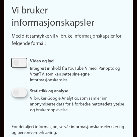
navigation
Finn ansatte
Vi bruker
(no)
Finn forsker
informasjonskapsler
Presse
Snarveier
Med ditt samtykke vil vi bruke informasjonskapsler for
Finn studier
følgende formål:
Ledige stillinger
Sosiale medier
Video og lyd
Facebook
Integrert innhold fra YouTube, Vimeo, Panopto og
Instagram
VitenTV, som kan sette sine egne
informasjonskapsler.
LinkedIn
Snapchat
Statistikk og analyse
Om nettstedet
Vi bruker Google Analytics, som samler inn
anonymiserte data for å forbedre nettstedets ytelse
Informasjonskapsler
og brukeropplevelse.
Oppdater samtykke
(informasjonskapsler)
For detaljert informasjon, se vår informasjonskapselerklæring
Personvern
og personvernerklæring.