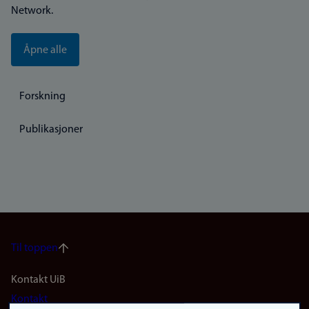
Network.
Åpne alle
Forskning
Publikasjoner
Til toppen
Footer
Kontakt UiB
Kontakt