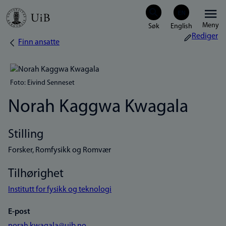
Hopp
Meny
til
Rediger
Finn ansatte
Navigasjonssti
hovedinnhold
Foto: Eivind Senneset
Norah Kaggwa Kwagala
Stilling
Forsker, Romfysikk og Romvær
Tilhørighet
Institutt for fysikk og teknologi
E-post