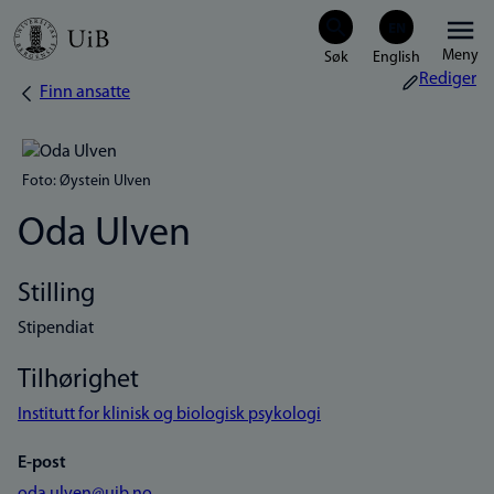
Hopp
Meny
til
Rediger
Finn ansatte
Navigasjonssti
hovedinnhold
Foto: Øystein Ulven
Oda Ulven
Stilling
Stipendiat
Tilhørighet
Institutt for klinisk og biologisk psykologi
E-post