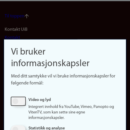
Til toppen
Footer
Kontakt UiB
Kontakt
navigation
Finn ansatte
Vi bruker
(no)
Finn forsker
informasjonskapsler
Presse
Snarveier
Med ditt samtykke vil vi bruke informasjonskapsler for
Finn studier
følgende formål:
Ledige stillinger
Sosiale medier
Video og lyd
Facebook
Integrert innhold fra YouTube, Vimeo, Panopto og
Instagram
VitenTV, som kan sette sine egne
informasjonskapsler.
LinkedIn
Snapchat
Statistikk og analyse