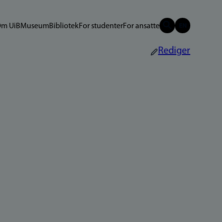
m UiB
Museum
Bibliotek
For studenter
For ansatte
Rediger