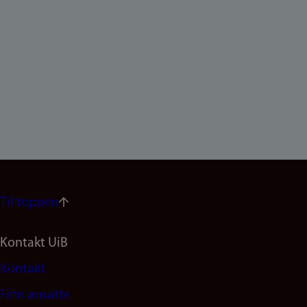
Til toppen
Footer
Kontakt UiB
Kontakt
navigation
Finn ansatte