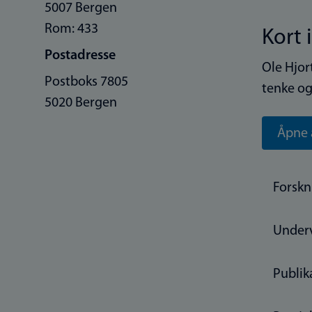
5007 Bergen
Rom: 433
Kort 
Postadresse
Ole Hjor
Postboks 7805
tenke og
5020 Bergen
Åpne 
Forskn
Under
Publik