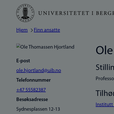
Hopp
til
hovedinnhold
Hjem
Finn ansatte
Navigasjonssti
Ole
E-post
Stilli
ole.hjortland@uib.no
Professo
Telefonnummer
+47 55582387
Tilhø
Besøksadresse
Institutt
Sydnesplassen 12-13