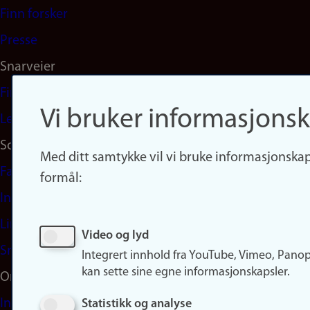
(no)
Finn forsker
Presse
Snarveier
Finn studier
Vi bruker informasjonsk
Ledige stillinger
Sosiale medier
Med ditt samtykke vil vi bruke informasjonskap
Facebook
formål:
Instagram
LinkedIn
Video og lyd
Snapchat
Integrert innhold fra YouTube, Vimeo, Pano
kan sette sine egne informasjonskapsler.
Om nettstedet
Informasjonskapsler
Statistikk og analyse