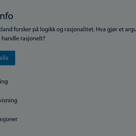
info
tland forsker på logikk og rasjonalitet. Hva gjør et arg
 handle rasjonelt?
alle
ing
visning
asjoner