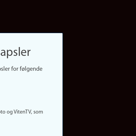
apsler
sler for følgende
pto og VitenTV, som