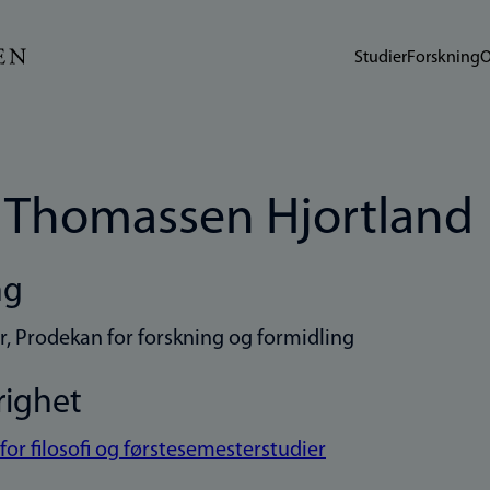
Studier
Forskning
O
 Thomassen Hjortland
ng
r, Prodekan for forskning og formidling
righet
 for filosofi og førstesemesterstudier