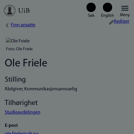
Hopp
Meny
til
Rediger
Finn ansatte
Navigasjonssti
hovedinnhold
Foto: Ole Friele
Ole Friele
Stilling
Rådgiver, Kommunikasjonsansvarlig
Tilhørighet
Studieavdelingen
E-post