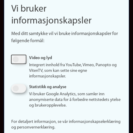
navigation
Finn ansatte
Vi bruker
(no)
Finn forsker
informasjonskapsler
Presse
Snarveier
Med ditt samtykke vil vi bruke informasjonskapsler for
Finn studier
følgende formål:
Ledige stillinger
Sosiale medier
Video og lyd
Facebook
Integrert innhold fra YouTube, Vimeo, Panopto og
Instagram
VitenTV, som kan sette sine egne
informasjonskapsler.
LinkedIn
Snapchat
Statistikk og analyse
Om nettstedet
Vi bruker Google Analytics, som samler inn
anonymiserte data for å forbedre nettstedets ytelse
Informasjonskapsler
og brukeropplevelse.
Oppdater samtykke
(informasjonskapsler)
For detaljert informasjon, se vår informasjonskapselerklæring
Personvern
og personvernerklæring.