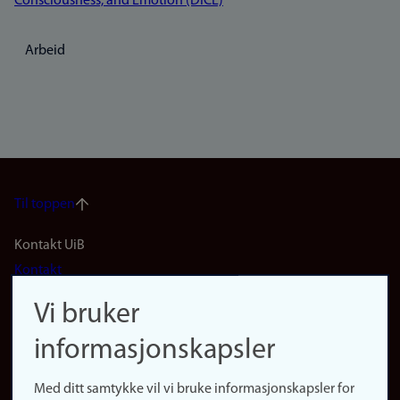
Consciousness, and Emotion (DICE)
Arbeid
Til toppen
Footer
Kontakt UiB
Kontakt
navigation
Finn ansatte
Vi bruker
(no)
Finn forsker
informasjonskapsler
Presse
Snarveier
Med ditt samtykke vil vi bruke informasjonskapsler for
Finn studier