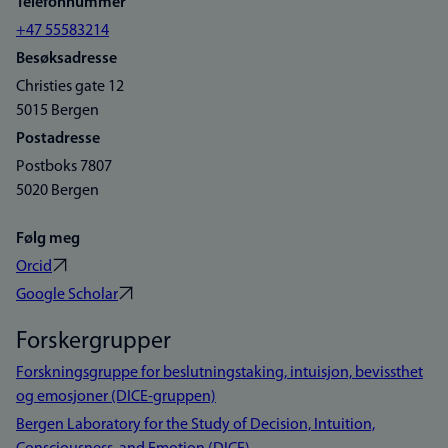
Telefonnummer
+47 55583214
Besøksadresse
Christies gate 12
5015 Bergen
Postadresse
Postboks 7807
5020 Bergen
Følg meg
Orcid
Google Scholar
Forskergrupper
Forskningsgruppe for beslutningstaking, intuisjon, bevissthet
og emosjoner (DICE-gruppen)
Bergen Laboratory for the Study of Decision, Intuition,