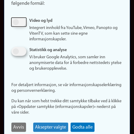
følgende formål:
Ledige stillinger
Sosiale medier
Video og lyd
Facebook
Integrert innhold fra YouTube, Vimeo, Panopto og
Instagram
VitenTV, som kan sette sine egne
informasjonskapsler.
LinkedIn
Snapchat
Statistikk og analyse
Om nettstedet
Vi bruker Google Analytics, som samler inn
anonymiserte data for å forbedre nettstedets ytelse
Informasjonskapsler
og brukeropplevelse.
Oppdater samtykke
(informasjonskapsler)
For detaljert informasjon, se vår informasjonskapselerklæring
Personvern
og personvernerklæring.
Tilgjengelighetserklæring
Du kan når som helst trekke ditt samtykke tilbake ved å klikke
på «Oppdater samtykke (informasjonskapsler)» nederst på
våre sider.
Logg inn
Rediger din ansattside
Avvis
Aksepter valgte
Godta alle
English