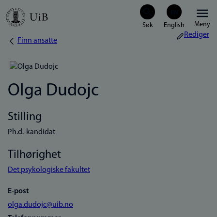
Hopp
Meny
til
Rediger
Finn ansatte
Navigasjonssti
hovedinnhold
Olga Dudojc
Stilling
Ph.d.-kandidat
Tilhørighet
Det psykologiske fakultet
E-post
olga.dudojc@uib.no