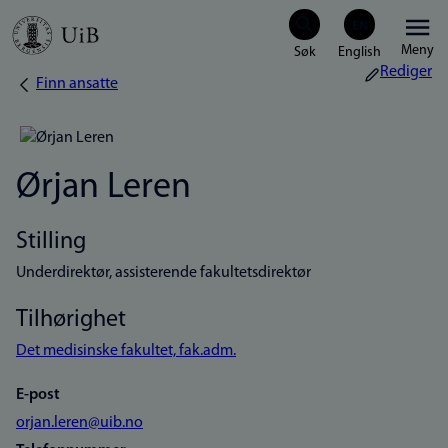
Hopp
Meny
til
Rediger
Finn ansatte
Navigasjonssti
hovedinnhold
Ørjan Leren
Stilling
Underdirektør, assisterende fakultetsdirektør
Tilhørighet
Det medisinske fakultet, fak.adm.
E-post
orjan.leren@uib.no