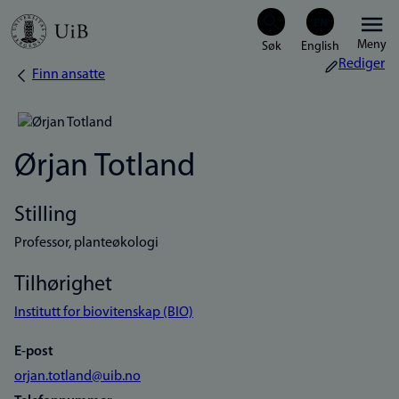
Hopp
Meny
til
Rediger
Finn ansatte
Navigasjonssti
hovedinnhold
Ørjan Totland
Stilling
Professor, planteøkologi
Tilhørighet
Institutt for biovitenskap (BIO)
E-post
orjan.totland@uib.no