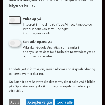
Med ditt samtykke vil vi bruke informasjonskapsler for
Finn studier
følgende formål:
Ledige stillinger
Sosiale medier
Video og lyd
Facebook
Integrert innhold fra YouTube, Vimeo, Panopto og
Instagram
VitenTV, som kan sette sine egne
informasjonskapsler.
LinkedIn
Snapchat
Statistikk og analyse
Om nettstedet
Vi bruker Google Analytics, som samler inn
anonymiserte data for å forbedre nettstedets ytelse
Informasjonskapsler
og brukeropplevelse.
Oppdater samtykke
(informasjonskapsler)
For detaljert informasjon, se vår informasjonskapselerklæring
Personvern
og personvernerklæring.
Tilgjengelighetserklæring
Du kan når som helst trekke ditt samtykke tilbake ved å klikke
på «Oppdater samtykke (informasjonskapsler)» nederst på
våre sider.
Logg inn
Rediger din ansattside
Avvis
Aksepter valgte
Godta alle