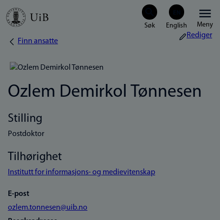
Hopp
Meny
til
Rediger
Finn ansatte
Navigasjonssti
hovedinnhold
Ozlem Demirkol Tønnesen
Stilling
Postdoktor
Tilhørighet
Institutt for informasjons- og medievitenskap
E-post
ozlem.tonnesen@uib.no