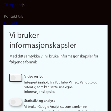
Til toppen
Footer
Kontakt UiB
Kontakt
navigation
Finn ansatte
Vi bruker
(no)
Finn forsker
informasjonskapsler
Presse
Snarveier
Med ditt samtykke vil vi bruke informasjonskapsler for
Finn studier
følgende formål:
Ledige stillinger
Sosiale medier
Video og lyd
Facebook
Integrert innhold fra YouTube, Vimeo, Panopto og
Instagram
VitenTV, som kan sette sine egne
informasjonskapsler.
LinkedIn
Snapchat
Statistikk og analyse
Om nettstedet
Vi bruker Google Analytics, som samler inn