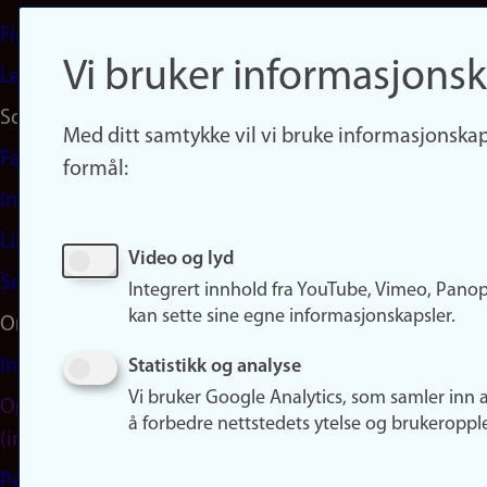
Finn studier
Vi bruker informasjonsk
Ledige stillinger
Sosiale medier
Med ditt samtykke vil vi bruke informasjonskap
Facebook
formål:
Instagram
LinkedIn
Video og lyd
Snapchat
Integrert innhold fra YouTube, Vimeo, Pano
kan sette sine egne informasjonskapsler.
Om nettstedet
Informasjonskapsler
Statistikk og analyse
Vi bruker Google Analytics, som samler inn 
Oppdater samtykke
å forbedre nettstedets ytelse og brukeroppl
(informasjonskapsler)
Personvern