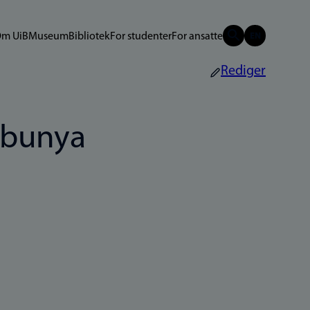
m UiB
Museum
Bibliotek
For studenter
For ansatte
Rediger
abunya