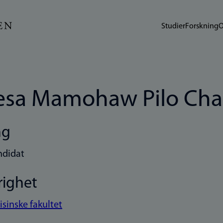
Studier
Forskning
O
esa Mamohaw Pilo Ch
ng
ndidat
righet
sinske fakultet