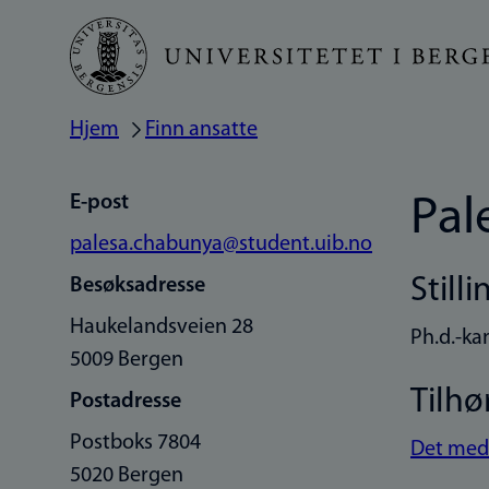
Hopp
til
hovedinnhold
Hjem
Finn ansatte
Navigasjonssti
E-post
Pal
palesa.chabunya@student.uib.no
Stilli
Besøksadresse
Haukelandsveien 28
Ph.d.-ka
5009 Bergen
Tilhø
Postadresse
Postboks 7804
Det medi
5020 Bergen