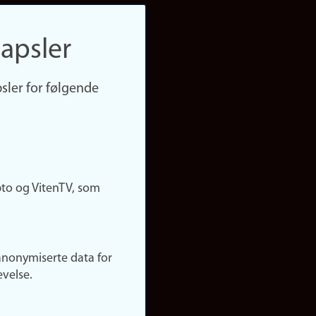
apsler
sler for følgende
pto og VitenTV, som
anonymiserte data for
evelse.