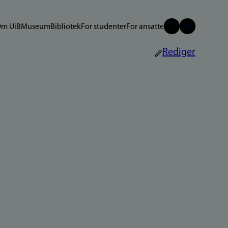
m UiB
Museum
Bibliotek
For studenter
For ansatte
Rediger