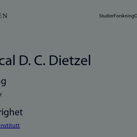
Studier
Forskning
O
cal D. C. Dietzel
ng
r
righet
institutt