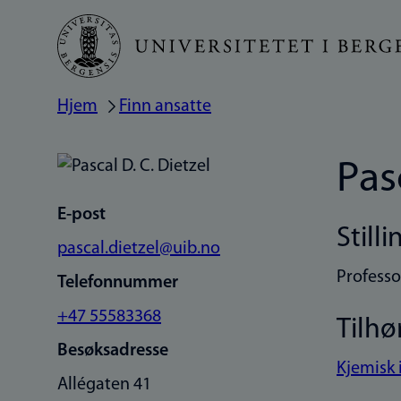
Hopp
til
hovedinnhold
Hjem
Finn ansatte
Navigasjonssti
Pas
E-post
Stilli
pascal.dietzel@uib.no
Professo
Telefonnummer
+47 55583368
Tilhø
Besøksadresse
Kjemisk 
Allégaten 41