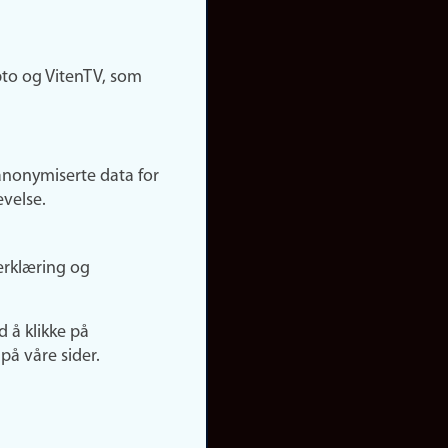
pto og VitenTV, som
anonymiserte data for
evelse.
erklæring og
d å klikke på
på våre sider.