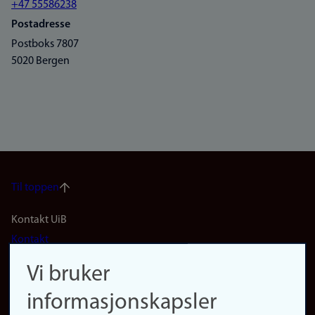
+47 55586238
Postadresse
Postboks 7807
5020 Bergen
Til toppen
Footer
Kontakt UiB
Kontakt
navigation
Finn ansatte
Vi bruker
(no)
Finn forsker
informasjonskapsler
Presse