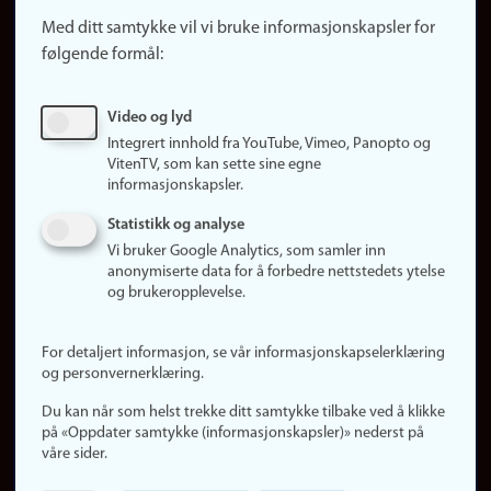
Snarveier
Med ditt samtykke vil vi bruke informasjonskapsler for
Finn studier
følgende formål:
Ledige stillinger
Sosiale medier
Video og lyd
Facebook
Integrert innhold fra YouTube, Vimeo, Panopto og
Instagram
VitenTV, som kan sette sine egne
informasjonskapsler.
LinkedIn
Snapchat
Statistikk og analyse
Om nettstedet
Vi bruker Google Analytics, som samler inn
anonymiserte data for å forbedre nettstedets ytelse
Informasjonskapsler
og brukeropplevelse.
Oppdater samtykke
(informasjonskapsler)
For detaljert informasjon, se vår informasjonskapselerklæring
Personvern
og personvernerklæring.
Tilgjengelighetserklæring
Du kan når som helst trekke ditt samtykke tilbake ved å klikke
på «Oppdater samtykke (informasjonskapsler)» nederst på
våre sider.
Logg inn
Rediger din ansattside