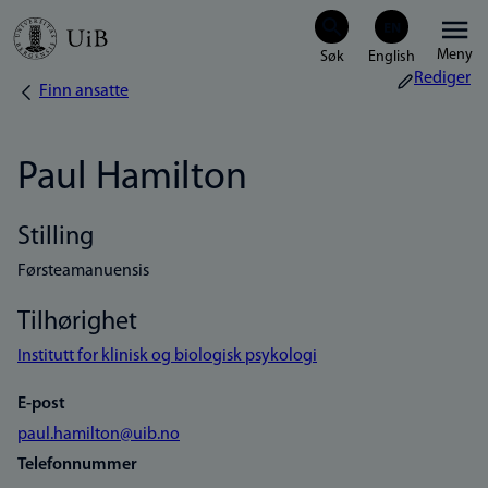
Hopp
Meny
til
Rediger
Finn ansatte
Navigasjonssti
hovedinnhold
Paul Hamilton
Stilling
Førsteamanuensis
Tilhørighet
Institutt for klinisk og biologisk psykologi
E-post
paul.hamilton@uib.no
Telefonnummer