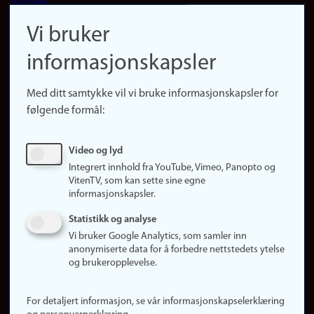
Kontakt
navigation
Finn ansatte
Vi bruker
(no)
Finn forsker
informasjonskapsler
Presse
Snarveier
Med ditt samtykke vil vi bruke informasjonskapsler for
Finn studier
følgende formål:
Ledige stillinger
Sosiale medier
Video og lyd
Facebook
Integrert innhold fra YouTube, Vimeo, Panopto og
Instagram
VitenTV, som kan sette sine egne
informasjonskapsler.
LinkedIn
Snapchat
Statistikk og analyse
Om nettstedet
Vi bruker Google Analytics, som samler inn
anonymiserte data for å forbedre nettstedets ytelse
Informasjonskapsler
og brukeropplevelse.
Oppdater samtykke
(informasjonskapsler)
For detaljert informasjon, se vår informasjonskapselerklæring
Personvern