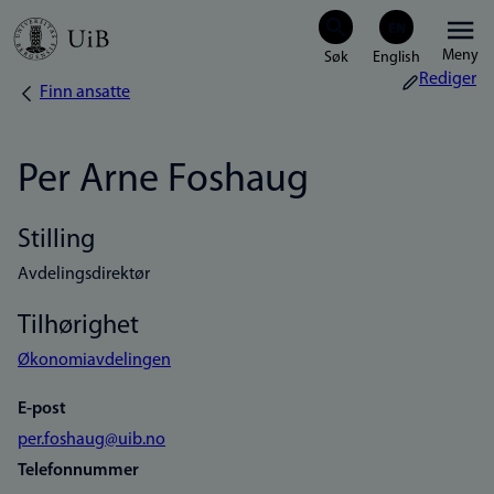
Hopp
Meny
til
Rediger
Finn ansatte
Navigasjonssti
hovedinnhold
Per Arne Foshaug
Stilling
Avdelingsdirektør
Tilhørighet
Økonomiavdelingen
E-post
per.foshaug@uib.no
Telefonnummer