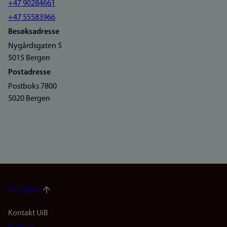
+47 90284661
+47 55583966
Besøksadresse
Nygårdsgaten 5
5015 Bergen
Postadresse
Postboks 7800
5020 Bergen
Til toppen
Footer
Kontakt UiB