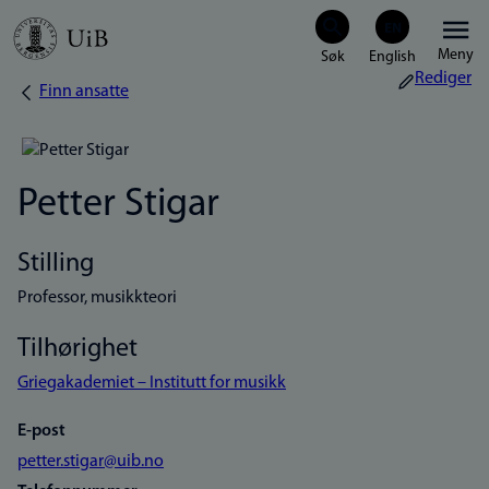
Hopp
Meny
til
Rediger
Finn ansatte
Navigasjonssti
hovedinnhold
Petter Stigar
Stilling
Professor, musikkteori
Tilhørighet
Griegakademiet – Institutt for musikk
E-post
petter.stigar@uib.no