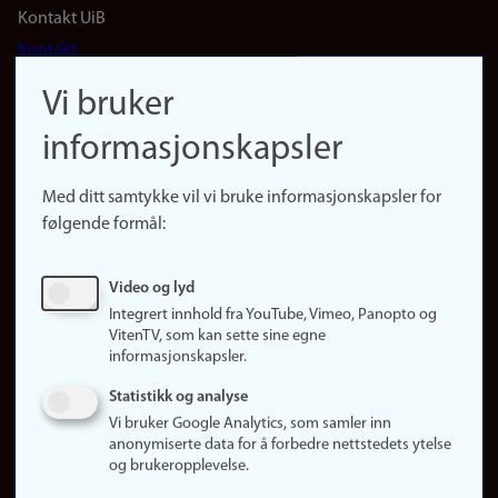
Footer
Kontakt UiB
Kontakt
navigation
Finn ansatte
Vi bruker
(no)
Finn forsker
informasjonskapsler
Presse
Snarveier
Med ditt samtykke vil vi bruke informasjonskapsler for
Finn studier
følgende formål:
Ledige stillinger
Sosiale medier
Video og lyd
Facebook
Integrert innhold fra YouTube, Vimeo, Panopto og
Instagram
VitenTV, som kan sette sine egne
informasjonskapsler.
LinkedIn
Snapchat
Statistikk og analyse
Om nettstedet
Vi bruker Google Analytics, som samler inn
anonymiserte data for å forbedre nettstedets ytelse
Informasjonskapsler
og brukeropplevelse.
Oppdater samtykke