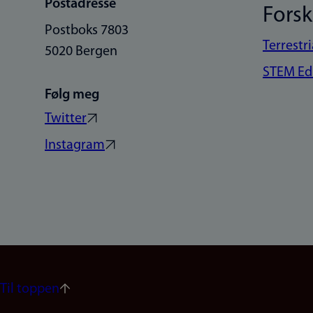
Postadresse
Fors
Postboks 7803
Terrestr
5020 Bergen
STEM Edu
Følg meg
Twitter
Instagram
Til toppen