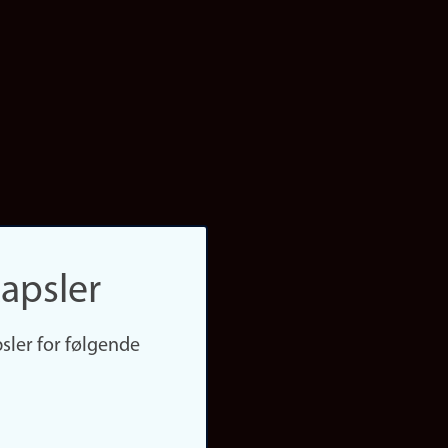
apsler
sler for følgende