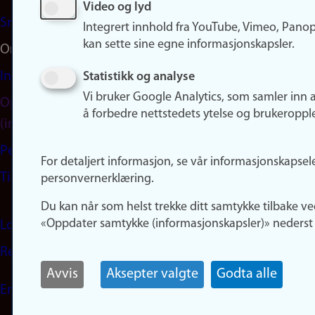
Video og lyd
Snapchat
Integrert innhold fra YouTube, Vimeo, Pano
kan sette sine egne informasjonskapsler.
Om nettstedet
Informasjonskapsler
Statistikk og analyse
Vi bruker Google Analytics, som samler inn 
Oppdater samtykke
å forbedre nettstedets ytelse og brukeroppl
(informasjonskapsler)
Personvern
For detaljert informasjon, se vår informasjonskapsel
Tilgjengelighetserklæring
personvernerklæring.
Du kan når som helst trekke ditt samtykke tilbake ve
«Oppdater samtykke (informasjonskapsler)» nederst 
Logg inn
Rediger din ansattside
Avvis
Aksepter valgte
Godta alle
English