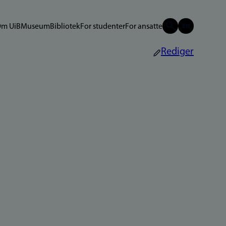
m UiB
Museum
Bibliotek
For studenter
For ansatte
Rediger