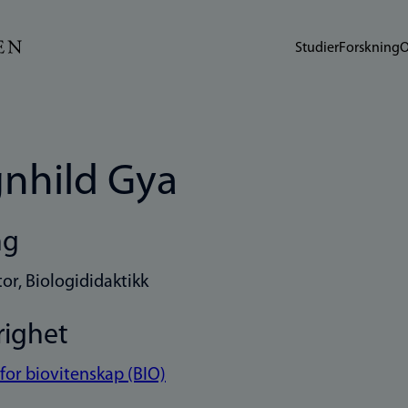
Studier
Forskning
O
nhild Gya
ng
or, Biologididaktikk
righet
 for biovitenskap (BIO)