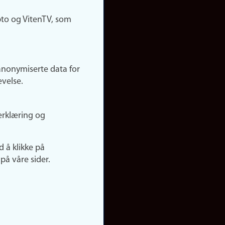
pto og VitenTV, som
anonymiserte data for
evelse.
erklæring og
d å klikke på
på våre sider.