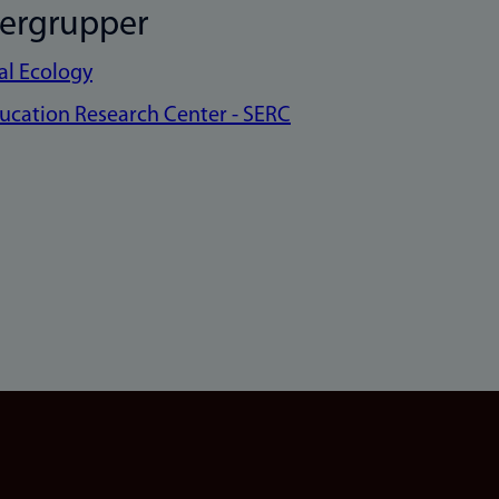
kergrupper
ial Ecology
cation Research Center - SERC