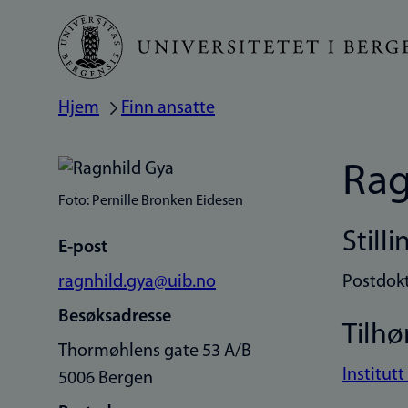
Hopp
til
hovedinnhold
Hjem
Finn ansatte
Navigasjonssti
Rag
Foto: Pernille Bronken Eidesen
Stilli
E-post
ragnhild.gya@uib.no
Postdokt
Besøksadresse
Tilhø
Thormøhlens gate 53 A/B
Institutt
5006 Bergen