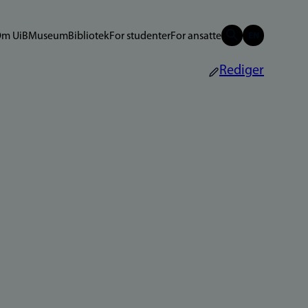
m UiB
Museum
Bibliotek
For studenter
For ansatte
Rediger