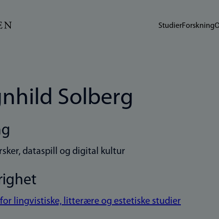
Studier
Forskning
O
nhild Solberg
ng
sker, dataspill og digital kultur
righet
 for lingvistiske, litterære og estetiske studier