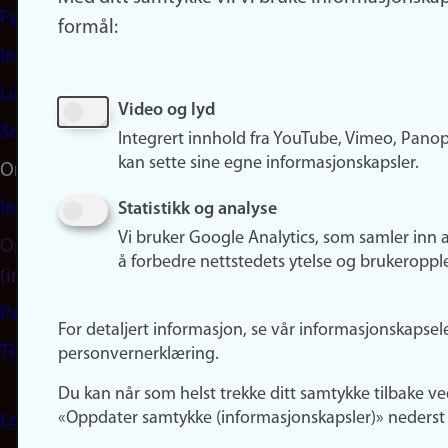
Facebook
formål:
Instagram
LinkedIn
Video og lyd
Snapchat
Integrert innhold fra YouTube, Vimeo, Pano
kan sette sine egne informasjonskapsler.
Om nettstedet
Informasjonskapsler
Statistikk og analyse
Vi bruker Google Analytics, som samler inn 
Oppdater samtykke
å forbedre nettstedets ytelse og brukeroppl
(informasjonskapsler)
Personvern
For detaljert informasjon, se vår informasjonskapsel
Tilgjengelighetserklæring
personvernerklæring.
Du kan når som helst trekke ditt samtykke tilbake ve
«Oppdater samtykke (informasjonskapsler)» nederst 
Logg inn