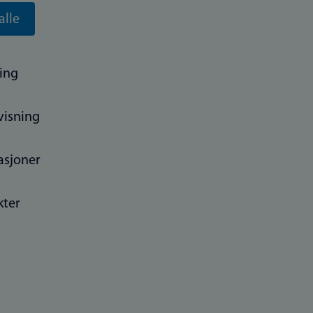
alle
ing
visning
asjoner
kter