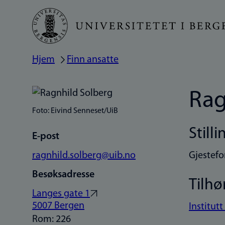
Hopp
til
hovedinnhold
Hjem
Finn ansatte
Navigasjonssti
Rag
Foto: Eivind Senneset/UiB
Stilli
E-post
ragnhild.solberg@uib.no
Gjestefor
Besøksadresse
Tilhø
Langes gate 1
5007 Bergen
Institutt
Rom: 226