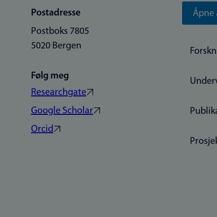
Postadresse
Åpne 
Postboks 7805
5020 Bergen
Forskn
Følg meg
Under
Researchgate
Google Scholar
Publik
Orcid
Prosje