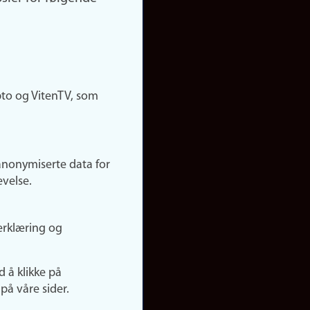
pto og VitenTV, som
anonymiserte data for
evelse.
erklæring og
d å klikke på
på våre sider.