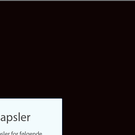
apsler
sler for følgende