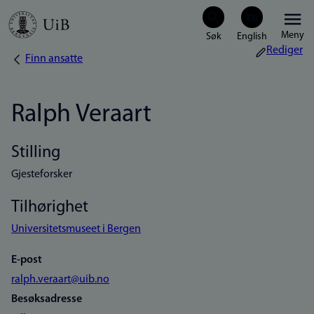
Hopp
Meny
til
Rediger
Finn ansatte
Navigasjonssti
hovedinnhold
Ralph Veraart
Stilling
Gjesteforsker
Tilhørighet
Universitetsmuseet i Bergen
E-post
ralph.veraart@uib.no
Besøksadresse