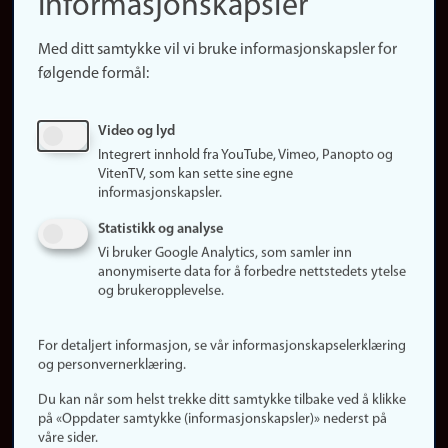
informasjonskapsler
Presse
Snarveier
Med ditt samtykke vil vi bruke informasjonskapsler for
Finn studier
følgende formål:
Ledige stillinger
Sosiale medier
Video og lyd
Facebook
Integrert innhold fra YouTube, Vimeo, Panopto og
Instagram
VitenTV, som kan sette sine egne
informasjonskapsler.
LinkedIn
Snapchat
Statistikk og analyse
Om nettstedet
Vi bruker Google Analytics, som samler inn
anonymiserte data for å forbedre nettstedets ytelse
Informasjonskapsler
og brukeropplevelse.
Oppdater samtykke
(informasjonskapsler)
For detaljert informasjon, se vår informasjonskapselerklæring
Personvern
og personvernerklæring.
Tilgjengelighetserklæring
Du kan når som helst trekke ditt samtykke tilbake ved å klikke
på «Oppdater samtykke (informasjonskapsler)» nederst på
våre sider.
Logg inn