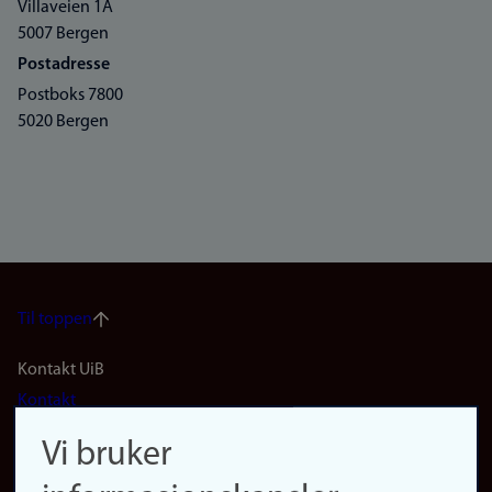
Villaveien 1A
5007 Bergen
Postadresse
Postboks 7800
5020 Bergen
Til toppen
Footer
Kontakt UiB
Kontakt
navigation
Finn ansatte
Vi bruker
(no)
Finn forsker