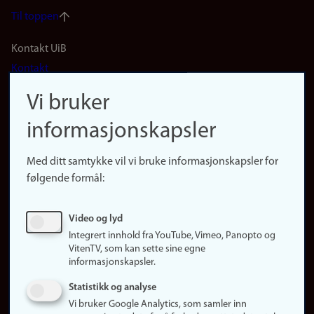
Til toppen
Footer
Kontakt UiB
Kontakt
navigation
Finn ansatte
Vi bruker
(no)
Finn forsker
informasjonskapsler
Presse
Snarveier
Med ditt samtykke vil vi bruke informasjonskapsler for
Finn studier
følgende formål:
Ledige stillinger
Sosiale medier
Video og lyd
Facebook
Integrert innhold fra YouTube, Vimeo, Panopto og
Instagram
VitenTV, som kan sette sine egne
informasjonskapsler.
LinkedIn
Snapchat
Statistikk og analyse
Om nettstedet
Vi bruker Google Analytics, som samler inn