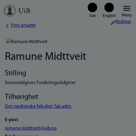
Hopp
Meny
til
Rediger
Finn ansatte
Navigasjonssti
hovedinnhold
Ramune Midttveit
Stilling
Seniorrådgiver, Forskningsrådgiver
Tilhørighet
Det medisinske fakultet, fak.adm.
E-post
ramune.midttveit@uib.no