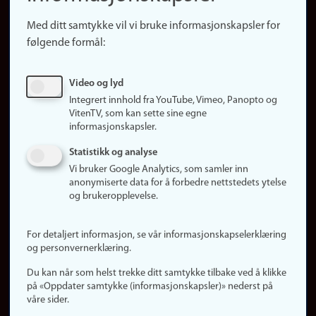
Snarveier
Med ditt samtykke vil vi bruke informasjonskapsler for
Finn studier
følgende formål:
Ledige stillinger
Sosiale medier
Video og lyd
Facebook
Integrert innhold fra YouTube, Vimeo, Panopto og
Instagram
VitenTV, som kan sette sine egne
informasjonskapsler.
LinkedIn
Snapchat
Statistikk og analyse
Om nettstedet
Vi bruker Google Analytics, som samler inn
anonymiserte data for å forbedre nettstedets ytelse
Informasjonskapsler
og brukeropplevelse.
Oppdater samtykke
(informasjonskapsler)
For detaljert informasjon, se vår informasjonskapselerklæring
Personvern
og personvernerklæring.
Tilgjengelighetserklæring
Du kan når som helst trekke ditt samtykke tilbake ved å klikke
på «Oppdater samtykke (informasjonskapsler)» nederst på
våre sider.
Logg inn