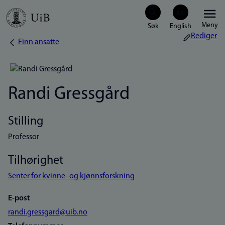
Hopp
Meny
til
Rediger
Finn ansatte
Navigasjonssti
hovedinnhold
Randi Gressgård
Stilling
Professor
Tilhørighet
Senter for kvinne- og kjønnsforskning
E-post
randi.gressgard@uib.no