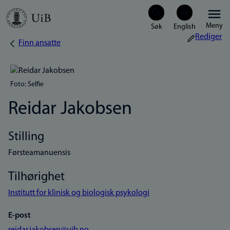
Hopp
Meny
til
Rediger
Finn ansatte
Navigasjonssti
hovedinnhold
Foto: Selfie
Reidar Jakobsen
Stilling
Førsteamanuensis
Tilhørighet
Institutt for klinisk og biologisk psykologi
E-post