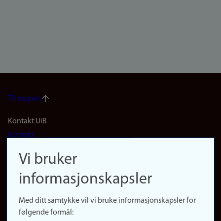
Til toppen
Footer
Kontakt UiB
Kontakt
navigation
Finn ansatte
Vi bruker
(no)
Finn forsker
informasjonskapsler
Presse
Snarveier
Med ditt samtykke vil vi bruke informasjonskapsler for
Finn studier
følgende formål:
Ledige stillinger