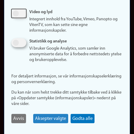
Sosiale medier
Video og lyd
Facebook
Integrert innhold fra YouTube, Vimeo, Panopto og
Instagram
VitenTV, som kan sette sine egne
informasjonskapsler.
LinkedIn
Snapchat
Statistikk og analyse
Om nettstedet
Vi bruker Google Analytics, som samler inn
anonymiserte data for å forbedre nettstedets ytelse
Informasjonskapsler
og brukeropplevelse.
Oppdater samtykke
(informasjonskapsler)
For detaljert informasjon, se vår informasjonskapselerklæring
Personvern
og personvernerklæring.
Tilgjengelighetserklæring
Du kan når som helst trekke ditt samtykke tilbake ved å klikke
på «Oppdater samtykke (informasjonskapsler)» nederst på
våre sider.
Logg inn
Rediger din ansattside
Avvis
Aksepter valgte
Godta alle
English