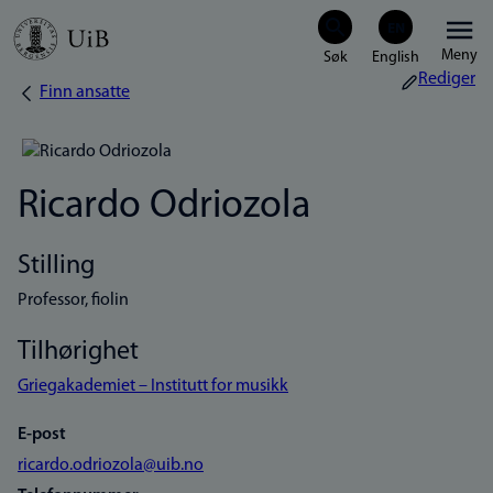
Hopp
Meny
til
Rediger
Finn ansatte
Navigasjonssti
hovedinnhold
Ricardo Odriozola
Stilling
Professor, fiolin
Tilhørighet
Griegakademiet – Institutt for musikk
E-post
ricardo.odriozola@uib.no