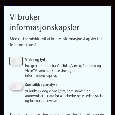
Kontakt
navigation
Finn ansatte
Vi bruker
(no)
Finn forsker
informasjonskapsler
Presse
Snarveier
Med ditt samtykke vil vi bruke informasjonskapsler for
Finn studier
følgende formål:
Ledige stillinger
Sosiale medier
Video og lyd
Facebook
Integrert innhold fra YouTube, Vimeo, Panopto og
Instagram
VitenTV, som kan sette sine egne
informasjonskapsler.
LinkedIn
Snapchat
Statistikk og analyse
Om nettstedet
Vi bruker Google Analytics, som samler inn
anonymiserte data for å forbedre nettstedets ytelse
Informasjonskapsler
og brukeropplevelse.
Oppdater samtykke
(informasjonskapsler)