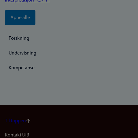
interpretasjon - GAFFI
Åpne alle
Forskning
Undervisning
Kompetanse
Til toppen
Footer
Kontakt UiB