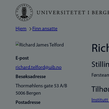
Hopp
til
hovedinnhold
Hjem
Finn ansatte
Navigasjonssti
Ric
E-post
Stilli
richard.telford@uib.no
Førstea
Besøksadresse
Thormøhlens gate 53 A/B
Tilhø
5006 Bergen
Institutt
Postadresse