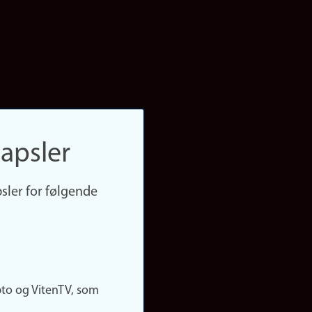
apsler
sler for følgende
pto og VitenTV, som