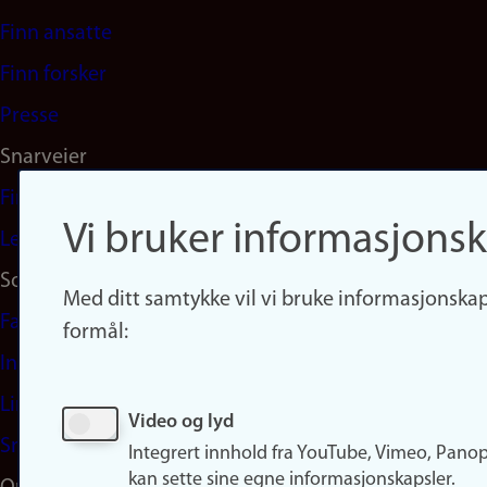
navigation
Finn ansatte
(no)
Finn forsker
Presse
Snarveier
Finn studier
Vi bruker informasjonsk
Ledige stillinger
Sosiale medier
Med ditt samtykke vil vi bruke informasjonskap
Facebook
formål:
Instagram
LinkedIn
Video og lyd
Snapchat
Integrert innhold fra YouTube, Vimeo, Pano
kan sette sine egne informasjonskapsler.