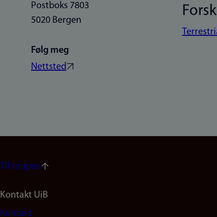
Postboks 7803
Fors
5020 Bergen
Terrestr
Følg meg
Nettsted
Til toppen
Footer
Kontakt UiB
Kontakt