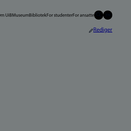
m UiB
Museum
Bibliotek
For studenter
For ansatte
Rediger