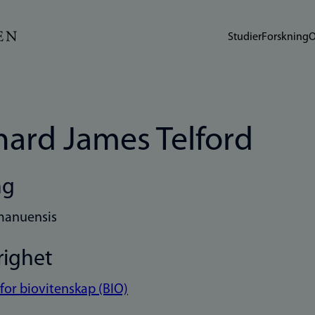
Studier
Forskning
O
hard James Telford
ng
manuensis
righet
 for biovitenskap (BIO)