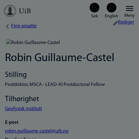
Hopp
Meny
til
Rediger
Finn ansatte
Navigasjonssti
hovedinnhold
Robin Guillaume-Castel
Stilling
Postdoktor, MSCA - LEAD-AI Postdoctoral Fellow
Tilhørighet
Geofysisk institutt
E-post
robin.guillaume-castel@uib.no