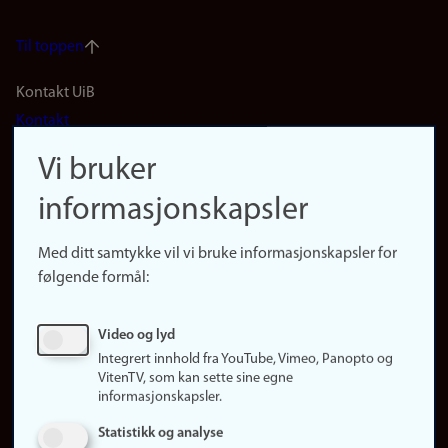
Til toppen
Footer
Kontakt UiB
Kontakt
navigation
Finn ansatte
Vi bruker
(no)
Finn forsker
informasjonskapsler
Presse
Snarveier
Med ditt samtykke vil vi bruke informasjonskapsler for
Finn studier
følgende formål:
Ledige stillinger
Sosiale medier
Video og lyd
Facebook
Integrert innhold fra YouTube, Vimeo, Panopto og
Instagram
VitenTV, som kan sette sine egne
informasjonskapsler.
LinkedIn
Snapchat
Statistikk og analyse