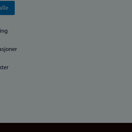
alle
ing
asjoner
kter