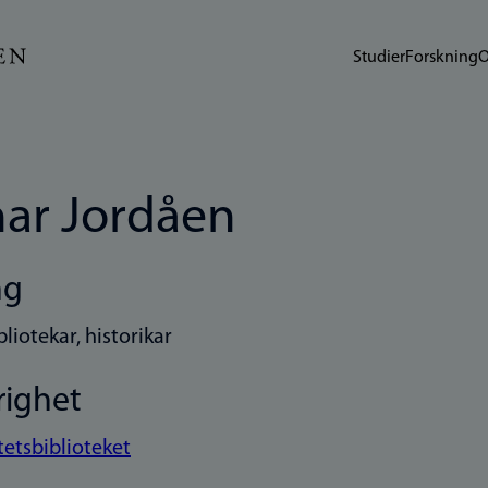
Studier
Forskning
O
ar Jordåen
ng
liotekar, historikar
righet
tetsbiblioteket