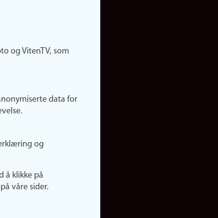
pto og VitenTV, som
anonymiserte data for
evelse.
erklæring og
d å klikke på
på våre sider.