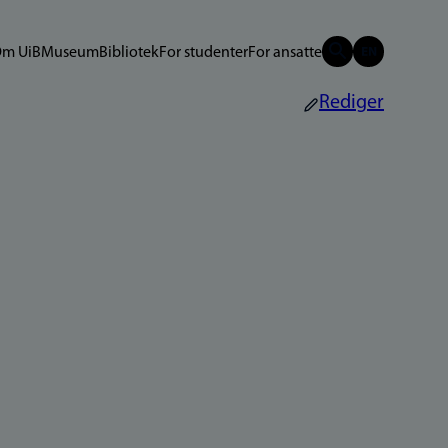
m UiB
Museum
Bibliotek
For studenter
For ansatte
Rediger