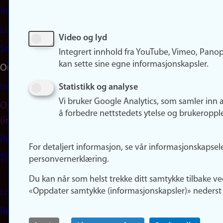
Instagram
LinkedIn
Video og lyd
Snapchat
Integrert innhold fra YouTube, Vimeo, Pano
kan sette sine egne informasjonskapsler.
Om nettstedet
Informasjonskapsler
Statistikk og analyse
Vi bruker Google Analytics, som samler inn 
Oppdater samtykke
å forbedre nettstedets ytelse og brukeroppl
(informasjonskapsler)
Personvern
For detaljert informasjon, se vår informasjonskapsel
Tilgjengelighetserklæring
personvernerklæring.
Du kan når som helst trekke ditt samtykke tilbake ve
«Oppdater samtykke (informasjonskapsler)» nederst 
Logg inn
Rediger din ansattside