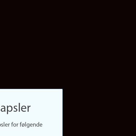
apsler
sler for følgende