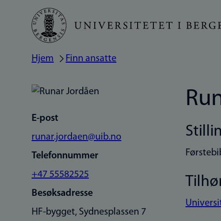
Hopp
til
hovedinnhold
Hjem
Finn ansatte
Navigasjonssti
Run
E-post
Stilli
runar.jordaen@uib.no
Førstebib
Telefonnummer
+47 55582525
Tilhø
Besøksadresse
Universi
HF-bygget, Sydnesplassen 7