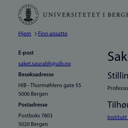
Hopp
til
hovedinnhold
Hjem
Finn ansatte
Navigasjonssti
E-post
Sak
saket.saurabh@uib.no
Stilli
Besøksadresse
HIB - Thormøhlens gate 55
Professo
5006 Bergen
Tilhø
Postadresse
Postboks 7803
Institutt
5020 Bergen