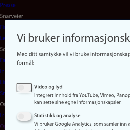
Presse
Snarveier
Finn studier
Vi bruker informasjonsk
Ledige stillinger
Sosiale medier
Med ditt samtykke vil vi bruke informasjonskap
Facebook
formål:
Instagram
LinkedIn
Video og lyd
Snapchat
Integrert innhold fra YouTube, Vimeo, Pano
kan sette sine egne informasjonskapsler.
Om nettstedet
Informasjonskapsler
Statistikk og analyse
Vi bruker Google Analytics, som samler inn 
Oppdater samtykke