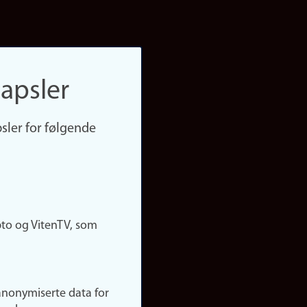
apsler
sler for følgende
pto og VitenTV, som
anonymiserte data for