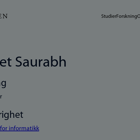
Studier
Forskning
O
et Saurabh
ng
r
righet
 for informatikk