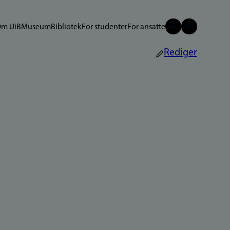
m UiB
Museum
Bibliotek
For studenter
For ansatte
Rediger