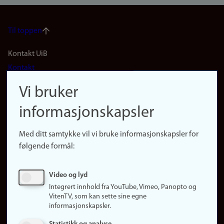
Til toppen
Footer
Kontakt UiB
Kontakt
navigation
Finn ansatte
Vi bruker
(no)
Finn forsker
informasjonskapsler
Presse
Snarveier
Med ditt samtykke vil vi bruke informasjonskapsler for
Finn studier
følgende formål:
Ledige stillinger
Sosiale medier
Video og lyd
Facebook
Integrert innhold fra YouTube, Vimeo, Panopto og
Instagram
VitenTV, som kan sette sine egne
informasjonskapsler.
LinkedIn
Snapchat