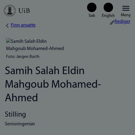
Hopp
Meny
til
Rediger
Finn ansatte
Navigasjonssti
hovedinnhold
Foto: Jørgen Barth
Samih Salah Eldin
Mahgoub Mohamed-
Ahmed
Stilling
Senioringeniør