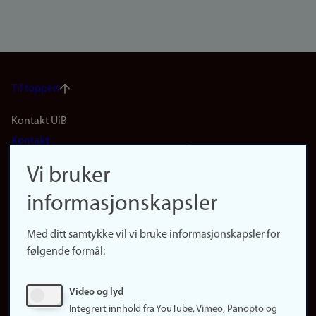
Til toppen
Footer
Kontakt UiB
Kontakt
navigation
Finn ansatte
Vi bruker
(no)
Finn forsker
informasjonskapsler
Presse
Snarveier
Med ditt samtykke vil vi bruke informasjonskapsler for
Finn studier
følgende formål:
Ledige stillinger
Sosiale medier
Video og lyd
Facebook
Integrert innhold fra YouTube, Vimeo, Panopto og