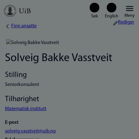
Hopp
Meny
til
Rediger
Finn ansatte
Navigasjonssti
hovedinnhold
Solveig Bakke Vasstveit
Stilling
Seniorkonsulent
Tilhørighet
Matematisk institutt
E-post
solveig.vasstveit@uib.no