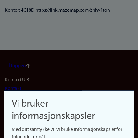
Kontor: 4C18D https://link.mazemap.com/zhhv1toh
Til toppen
Footer
Kontakt UiB
Kontakt
navigation
Finn ansatte
Vi bruker
(no)
Finn forsker
informasjonskapsler
Presse
Snarveier
Med ditt samtykke vil vi bruke informasjonskapsler for
Finn studier
følgende formål: