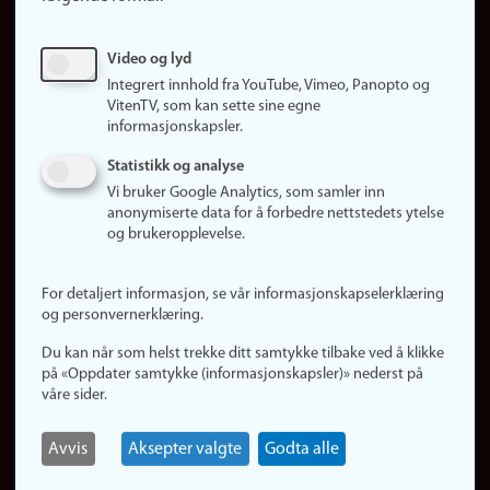
Ledige stillinger
Sosiale medier
Video og lyd
Facebook
Integrert innhold fra YouTube, Vimeo, Panopto og
Instagram
VitenTV, som kan sette sine egne
informasjonskapsler.
LinkedIn
Snapchat
Statistikk og analyse
Om nettstedet
Vi bruker Google Analytics, som samler inn
anonymiserte data for å forbedre nettstedets ytelse
Informasjonskapsler
og brukeropplevelse.
Oppdater samtykke
(informasjonskapsler)
For detaljert informasjon, se vår informasjonskapselerklæring
Personvern
og personvernerklæring.
Tilgjengelighetserklæring
Du kan når som helst trekke ditt samtykke tilbake ved å klikke
på «Oppdater samtykke (informasjonskapsler)» nederst på
våre sider.
Logg inn
Rediger din ansattside
Avvis
Aksepter valgte
Godta alle
English