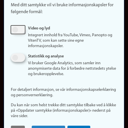
Med ditt samtykke vil vi bruke informasjonskapsler for
Finn studier
følgende formål:
Ledige stillinger
Sosiale medier
Video og lyd
Facebook
Integrert innhold fra YouTube, Vimeo, Panopto og
Instagram
VitenTV, som kan sette sine egne
informasjonskapsler.
LinkedIn
Snapchat
Statistikk og analyse
Om nettstedet
Vi bruker Google Analytics, som samler inn
anonymiserte data for å forbedre nettstedets ytelse
Informasjonskapsler
og brukeropplevelse.
Oppdater samtykke
(informasjonskapsler)
For detaljert informasjon, se vår informasjonskapselerklæring
Personvern
og personvernerklæring.
Tilgjengelighetserklæring
Du kan når som helst trekke ditt samtykke tilbake ved å klikke
på «Oppdater samtykke (informasjonskapsler)» nederst på
våre sider.
Logg inn
Rediger din ansattside