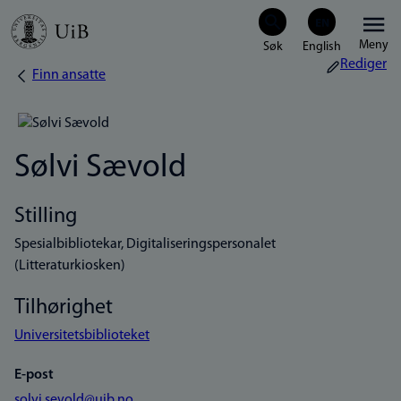
Hopp
Meny
til
Rediger
Finn ansatte
Navigasjonssti
hovedinnhold
Sølvi Sævold
Stilling
Spesialbibliotekar, Digitaliseringspersonalet
(Litteraturkiosken)
Tilhørighet
Universitetsbiblioteket
E-post
solvi.sevold@uib.no