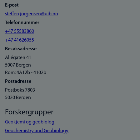
E-post
steffen.jorgensen@uib.no
Telefonnummer
+47 55583860
+47 41626055
Besøksadresse
Allégaten 41
5007 Bergen
Rom: 4A12b - 4102b
Postadresse
Postboks 7803
5020 Bergen
Forskergrupper
Geokjemi og geobiologi
Geochemistry and Geobiology