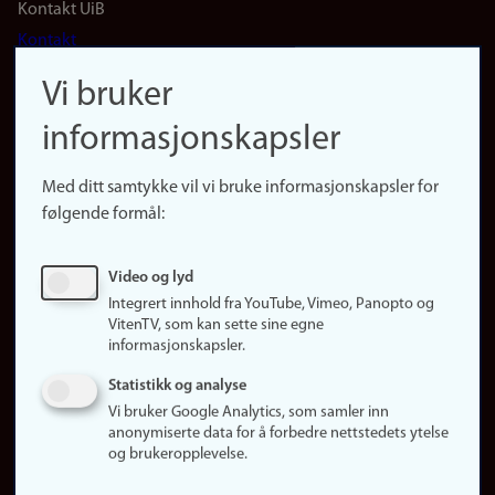
Footer
Kontakt UiB
Kontakt
navigation
Finn ansatte
Vi bruker
(no)
Finn forsker
informasjonskapsler
Presse
Snarveier
Med ditt samtykke vil vi bruke informasjonskapsler for
Finn studier
følgende formål:
Ledige stillinger
Sosiale medier
Video og lyd
Facebook
Integrert innhold fra YouTube, Vimeo, Panopto og
Instagram
VitenTV, som kan sette sine egne
informasjonskapsler.
LinkedIn
Snapchat
Statistikk og analyse
Om nettstedet
Vi bruker Google Analytics, som samler inn
anonymiserte data for å forbedre nettstedets ytelse
Informasjonskapsler
og brukeropplevelse.
Oppdater samtykke