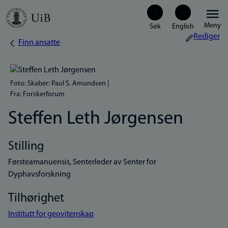
Hopp
Meny
til
Rediger
Finn ansatte
Navigasjonssti
hovedinnhold
Foto: Skaber: Paul S. Amundsen |
Fra: Forskerforum
Steffen Leth Jørgensen
Stilling
Førsteamanuensis, Senterleder av Senter for
Dyphavsforskning
Tilhørighet
Institutt for geovitenskap