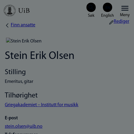
Hopp
Meny
til
Rediger
Finn ansatte
Navigasjonssti
hovedinnhold
Stein Erik Olsen
Stilling
Emeritus, gitar
Tilhørighet
Griegakademiet – Institutt for musikk
E-post
stein.olsen@uib.no