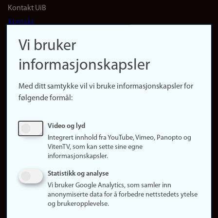
Footer
Kontakt UiB
Kontakt
navigation
Finn ansatte
Vi bruker
(no)
Finn forsker
informasjonskapsler
Presse
Snarveier
Med ditt samtykke vil vi bruke informasjonskapsler for
Finn studier
følgende formål:
Ledige stillinger
Sosiale medier
Video og lyd
Facebook
Integrert innhold fra YouTube, Vimeo, Panopto og
Instagram
VitenTV, som kan sette sine egne
informasjonskapsler.
LinkedIn
Snapchat
Statistikk og analyse
Om nettstedet
Vi bruker Google Analytics, som samler inn
anonymiserte data for å forbedre nettstedets ytelse
Informasjonskapsler
og brukeropplevelse.
Oppdater samtykke