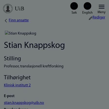
Hopp
Meny
til
Rediger
Finn ansatte
Navigasjonssti
hovedinnhold
Stian Knappskog
Stilling
Professor, translasjonell kreftforsking
Tilhørighet
Klinisk institutt 2
E-post
stian.knappskog@uib.no