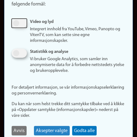
følgende formål:
Ledige stillinger
Sosiale medier
Video og lyd
Facebook
Integrert innhold fra YouTube, Vimeo, Panopto og
Instagram
VitenTV, som kan sette sine egne
informasjonskapsler.
LinkedIn
Snapchat
Statistikk og analyse
Om nettstedet
Vi bruker Google Analytics, som samler inn
anonymiserte data for å forbedre nettstedets ytelse
Informasjonskapsler
og brukeropplevelse.
Oppdater samtykke
(informasjonskapsler)
For detaljert informasjon, se vår informasjonskapselerklæring
Personvern
og personvernerklæring.
Tilgjengelighetserklæring
Du kan når som helst trekke ditt samtykke tilbake ved å klikke
på «Oppdater samtykke (informasjonskapsler)» nederst på
våre sider.
Logg inn
Rediger din ansattside
Avvis
Aksepter valgte
Godta alle