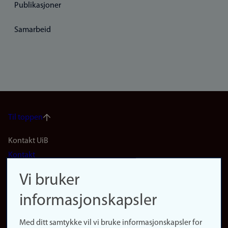
Publikasjoner
Samarbeid
Til toppen
Footer
Kontakt UiB
Kontakt
navigation
Finn ansatte
Vi bruker
(no)
Finn forsker
informasjonskapsler
Presse
Snarveier
Med ditt samtykke vil vi bruke informasjonskapsler for
Finn studier