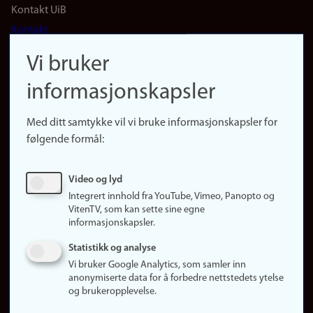
Footer
Kontakt UiB
Kontakt
navigation
Finn ansatte
Vi bruker
(no)
Finn forsker
informasjonskapsler
Presse
Snarveier
Med ditt samtykke vil vi bruke informasjonskapsler for
Finn studier
følgende formål:
Ledige stillinger
Sosiale medier
Video og lyd
Facebook
Integrert innhold fra YouTube, Vimeo, Panopto og
Instagram
VitenTV, som kan sette sine egne
informasjonskapsler.
LinkedIn
Snapchat
Statistikk og analyse
Om nettstedet
Vi bruker Google Analytics, som samler inn
anonymiserte data for å forbedre nettstedets ytelse
Informasjonskapsler
og brukeropplevelse.
Oppdater samtykke