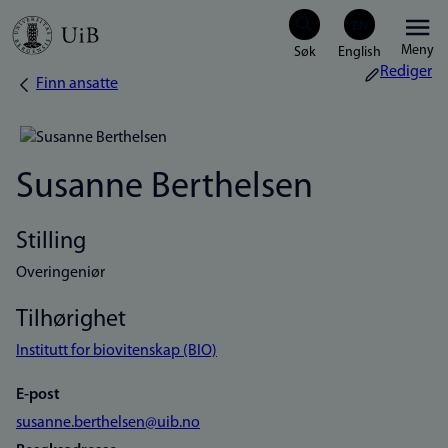
Hopp
Meny
til
Rediger
Finn ansatte
Navigasjonssti
hovedinnhold
Susanne Berthelsen
Stilling
Overingeniør
Tilhørighet
Institutt for biovitenskap (BIO)
E-post
susanne.berthelsen@uib.no