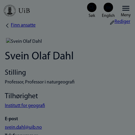
Hopp
Meny
til
Rediger
Finn ansatte
Navigasjonssti
hovedinnhold
Svein Olaf Dahl
Stilling
Professor, Professor i naturgeografi
Tilhørighet
Institutt for geografi
E-post
svein.dahl@uib.no