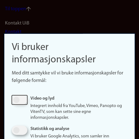
Til toppen
Footer
Kontakt UiB
Kontakt
navigation
Finn ansatte
Vi bruker
(no)
Finn forsker
informasjonskapsler
Presse
Snarveier
Med ditt samtykke vil vi bruke informasjonskapsler for
Finn studier
følgende formål:
Ledige stillinger
Sosiale medier
Video og lyd
Facebook
Integrert innhold fra YouTube, Vimeo, Panopto og
Instagram
VitenTV, som kan sette sine egne
informasjonskapsler.
LinkedIn
Snapchat
Statistikk og analyse
Om nettstedet
Vi bruker Google Analytics, som samler inn