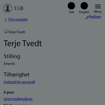
Hopp
Meny
til
Rediger
Finn ansatte
Navigasjonssti
hovedinnhold
Terje Tvedt
Stilling
Emeriti
Tilhørighet
Institutt for geografi
E-post
terje.tvedt@uib.no