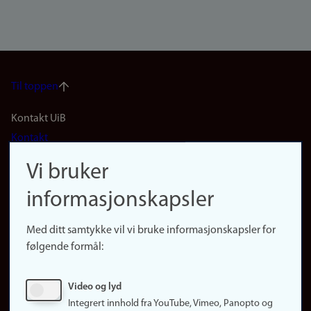
Til toppen
Footer
Kontakt UiB
Kontakt
navigation
Finn ansatte
Vi bruker
(no)
Finn forsker
informasjonskapsler
Presse
Snarveier
Med ditt samtykke vil vi bruke informasjonskapsler for
Finn studier
følgende formål:
Ledige stillinger
Sosiale medier
Video og lyd
Facebook
Integrert innhold fra YouTube, Vimeo, Panopto og