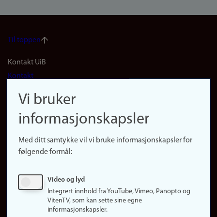
Til toppen
Footer
Kontakt UiB
Kontakt
navigation
Finn ansatte
Vi bruker
(no)
Finn forsker
informasjonskapsler
Presse
Snarveier
Med ditt samtykke vil vi bruke informasjonskapsler for
Finn studier
følgende formål:
Ledige stillinger
Sosiale medier
Video og lyd
Facebook
Integrert innhold fra YouTube, Vimeo, Panopto og
Instagram
VitenTV, som kan sette sine egne
informasjonskapsler.
LinkedIn