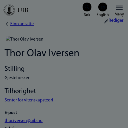
Hopp
Meny
til
Rediger
Finn ansatte
Navigasjonssti
hovedinnhold
Thor Olav Iversen
Stilling
Gjesteforsker
Tilhørighet
Senter for vitenskapsteori
E-post
thor.iversen@uib.no