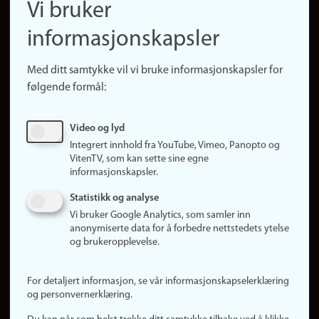
Vi bruker
(no)
Finn forsker
informasjonskapsler
Presse
Snarveier
Med ditt samtykke vil vi bruke informasjonskapsler for
Finn studier
følgende formål:
Ledige stillinger
Sosiale medier
Video og lyd
Facebook
Integrert innhold fra YouTube, Vimeo, Panopto og
Instagram
VitenTV, som kan sette sine egne
informasjonskapsler.
LinkedIn
Snapchat
Statistikk og analyse
Om nettstedet
Vi bruker Google Analytics, som samler inn
anonymiserte data for å forbedre nettstedets ytelse
Informasjonskapsler
og brukeropplevelse.
Oppdater samtykke
(informasjonskapsler)
For detaljert informasjon, se vår informasjonskapselerklæring
Personvern
og personvernerklæring.
Tilgjengelighetserklæring