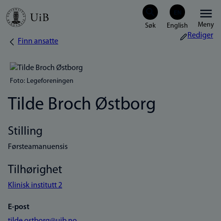
Hopp
Meny
til
Rediger
Finn ansatte
Navigasjonssti
hovedinnhold
Foto: Legeforeningen
Tilde Broch Østborg
Stilling
Førsteamanuensis
Tilhørighet
Klinisk institutt 2
E-post