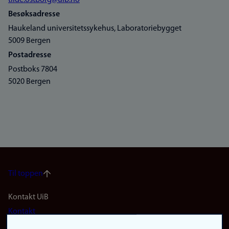
tilde.ostborg@uib.no
Besøksadresse
Haukeland universitetssykehus, Laboratoriebygget
5009 Bergen
Postadresse
Postboks 7804
5020 Bergen
Til toppen
Footer
Kontakt UiB
Kontakt
navigation
Finn ansatte