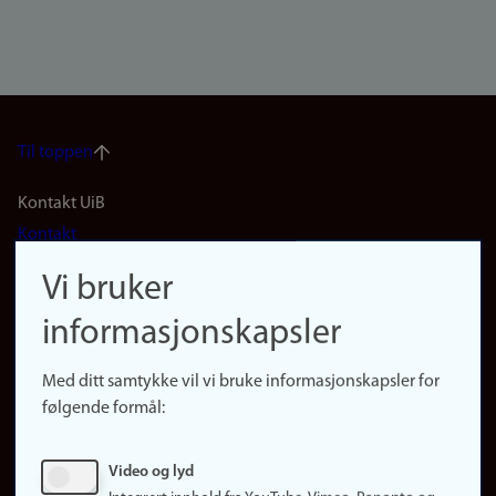
Til toppen
Footer
Kontakt UiB
Kontakt
navigation
Finn ansatte
Vi bruker
(no)
Finn forsker
informasjonskapsler
Presse
Snarveier
Med ditt samtykke vil vi bruke informasjonskapsler for
Finn studier
følgende formål:
Ledige stillinger
Sosiale medier
Video og lyd
Facebook