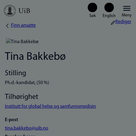
Hopp
Meny
til
Rediger
Finn ansatte
Navigasjonssti
hovedinnhold
Tina Bakkebø
Stilling
Ph.d.-kandidat, (50 %)
Tilhørighet
Institutt for global helse og samfunnsmedisin
E-post
tina.bakkebo@uib.no