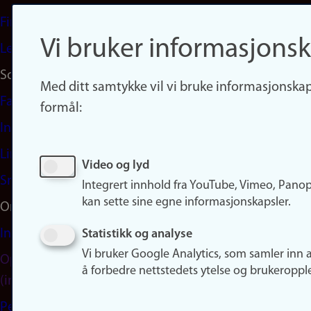
Finn studier
Vi bruker informasjonsk
Ledige stillinger
Sosiale medier
Med ditt samtykke vil vi bruke informasjonskap
Facebook
formål:
Instagram
LinkedIn
Video og lyd
Snapchat
Integrert innhold fra YouTube, Vimeo, Pano
kan sette sine egne informasjonskapsler.
Om nettstedet
Informasjonskapsler
Statistikk og analyse
Vi bruker Google Analytics, som samler inn 
Oppdater samtykke
å forbedre nettstedets ytelse og brukeroppl
(informasjonskapsler)
Personvern