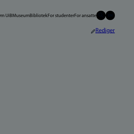
m UiB
Museum
Bibliotek
For studenter
For ansatte
Rediger