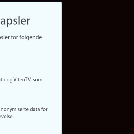
apsler
sler for følgende
pto og VitenTV, som
anonymiserte data for
evelse.