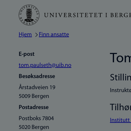
Hopp
til
hovedinnhold
Hjem
Finn ansatte
Navigasjonssti
E-post
Tom
tom.paulseth@uib.no
Stilli
Besøksadresse
Årstadveien 19
Instrukt
5009 Bergen
Tilhø
Postadresse
Postboks 7804
Institutt
5020 Bergen