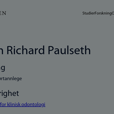
Studier
Forskning
O
 Richard Paulseth
ng
ørtannlege
righet
 for klinisk odontologi