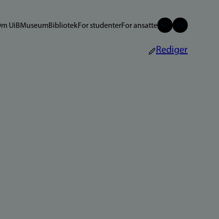
m UiB
Museum
Bibliotek
For studenter
For ansatte
Rediger