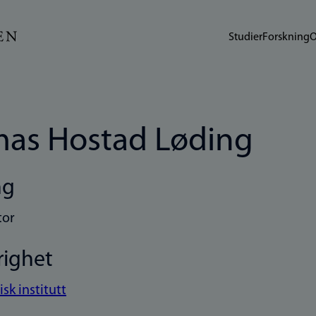
Studier
Forskning
O
as Hostad Løding
ng
tor
righet
sk institutt