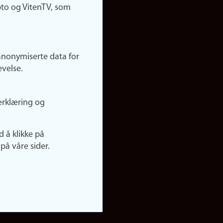
pto og VitenTV, som
anonymiserte data for
evelse.
erklæring og
d å klikke på
på våre sider.