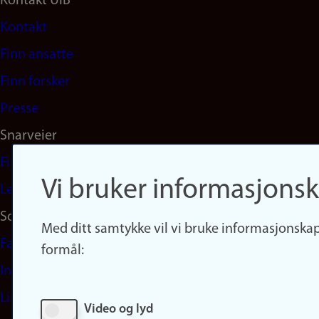
Footer
Kontakt UiB
Kontakt
navigation
Finn ansatte
(no)
Finn forsker
Presse
Snarveier
Finn studier
Vi bruker informasjonsk
Ledige stillinger
Sosiale medier
Med ditt samtykke vil vi bruke informasjonskap
Facebook
formål:
Instagram
LinkedIn
Video og lyd