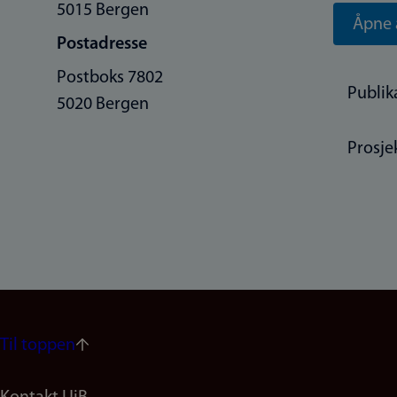
5015 Bergen
Åpne 
Postadresse
Postboks 7802
Publik
5020 Bergen
Prosje
Til toppen