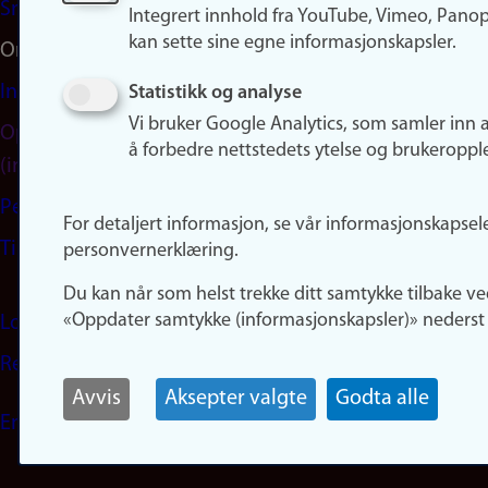
Snapchat
Integrert innhold fra YouTube, Vimeo, Pano
kan sette sine egne informasjonskapsler.
Om nettstedet
Informasjonskapsler
Statistikk og analyse
Vi bruker Google Analytics, som samler inn 
Oppdater samtykke
å forbedre nettstedets ytelse og brukeroppl
(informasjonskapsler)
Personvern
For detaljert informasjon, se vår informasjonskapsel
Tilgjengelighetserklæring
personvernerklæring.
Du kan når som helst trekke ditt samtykke tilbake ve
«Oppdater samtykke (informasjonskapsler)» nederst 
Logg inn
Rediger din ansattside
Avvis
Aksepter valgte
Godta alle
English