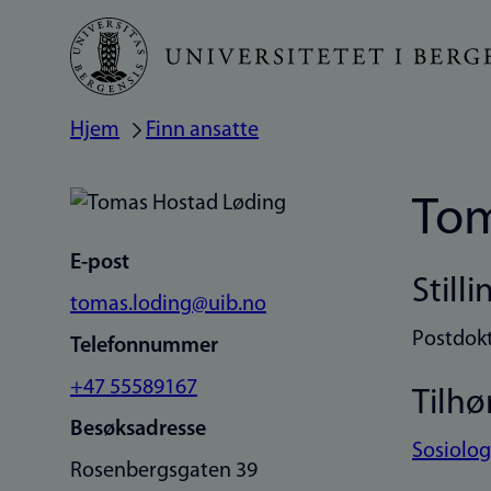
Hopp
til
hovedinnhold
Hjem
Finn ansatte
Navigasjonssti
Tom
E-post
Stilli
tomas.loding@uib.no
Postdok
Telefonnummer
+47 55589167
Tilhø
Besøksadresse
Sosiologi
Rosenbergsgaten 39