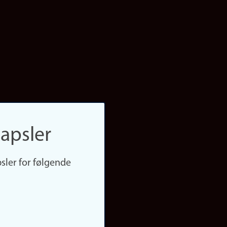
apsler
sler for følgende