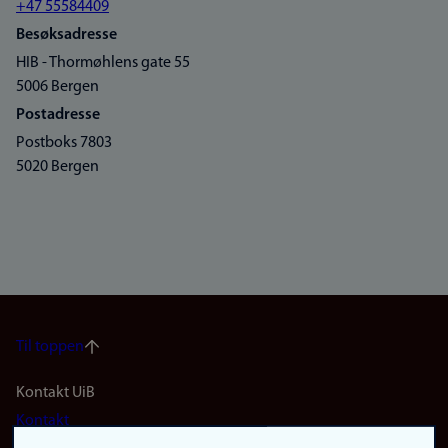
+47 55584409
Besøksadresse
HIB - Thormøhlens gate 55
5006 Bergen
Postadresse
Postboks 7803
5020 Bergen
Til toppen
Footer
Kontakt UiB
Kontakt
navigation