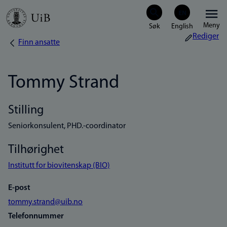
Hopp
Meny
til
Rediger
Finn ansatte
Navigasjonssti
hovedinnhold
Tommy Strand
Stilling
Seniorkonsulent, PHD.-coordinator
Tilhørighet
Institutt for biovitenskap (BIO)
E-post
tommy.strand@uib.no
Telefonnummer