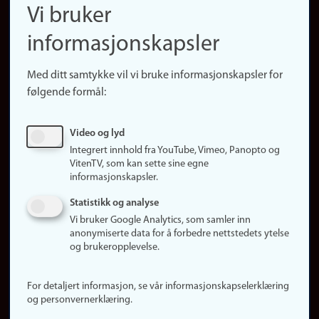
Finn ansatte
Vi bruker
(no)
Finn forsker
informasjonskapsler
Presse
Snarveier
Med ditt samtykke vil vi bruke informasjonskapsler for
Finn studier
følgende formål:
Ledige stillinger
Sosiale medier
Video og lyd
Facebook
Integrert innhold fra YouTube, Vimeo, Panopto og
Instagram
VitenTV, som kan sette sine egne
informasjonskapsler.
LinkedIn
Snapchat
Statistikk og analyse
Om nettstedet
Vi bruker Google Analytics, som samler inn
anonymiserte data for å forbedre nettstedets ytelse
Informasjonskapsler
og brukeropplevelse.
Oppdater samtykke
(informasjonskapsler)
For detaljert informasjon, se vår informasjonskapselerklæring
Personvern
og personvernerklæring.
Tilgjengelighetserklæring