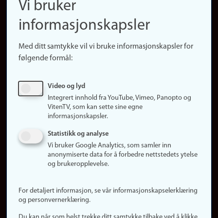
Vi bruker
(no)
Finn forsker
informasjonskapsler
Presse
Snarveier
Med ditt samtykke vil vi bruke informasjonskapsler for
Finn studier
følgende formål:
Ledige stillinger
Sosiale medier
Video og lyd
Facebook
Integrert innhold fra YouTube, Vimeo, Panopto og
Instagram
VitenTV, som kan sette sine egne
informasjonskapsler.
LinkedIn
Snapchat
Statistikk og analyse
Om nettstedet
Vi bruker Google Analytics, som samler inn
anonymiserte data for å forbedre nettstedets ytelse
Informasjonskapsler
og brukeropplevelse.
Oppdater samtykke
(informasjonskapsler)
For detaljert informasjon, se vår informasjonskapselerklæring
Personvern
og personvernerklæring.
Tilgjengelighetserklæring
Du kan når som helst trekke ditt samtykke tilbake ved å klikke