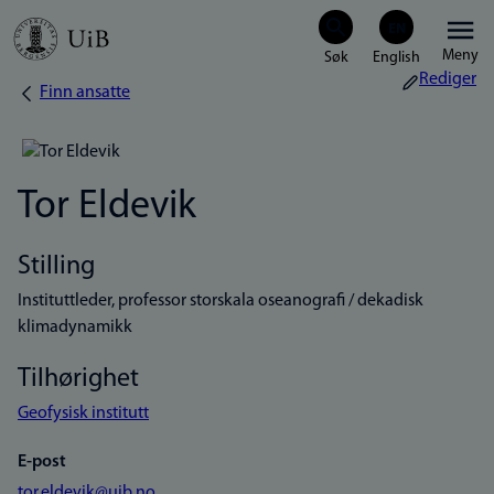
Hopp
Meny
til
Rediger
Finn ansatte
Navigasjonssti
hovedinnhold
Tor Eldevik
Stilling
Instituttleder, professor storskala oseanografi / dekadisk
klimadynamikk
Tilhørighet
Geofysisk institutt
E-post
tor.eldevik@uib.no