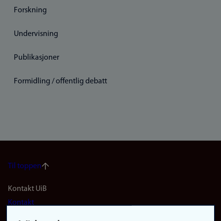
Forskning
Undervisning
Publikasjoner
Formidling / offentlig debatt
Til toppen
Footer
Kontakt UiB
Kontakt
navigation
Finn ansatte