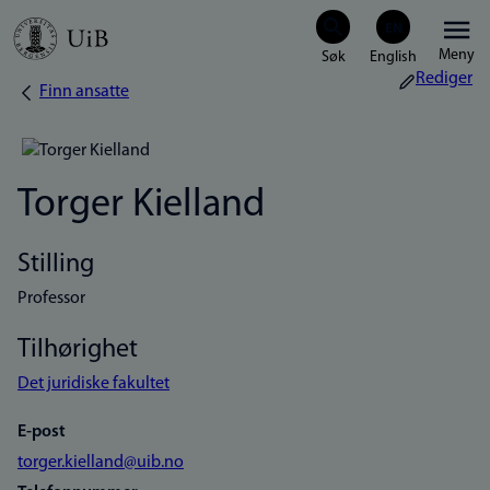
Hopp
Meny
til
Rediger
Finn ansatte
Navigasjonssti
hovedinnhold
Torger Kielland
Stilling
Professor
Tilhørighet
Det juridiske fakultet
E-post
torger.kielland@uib.no