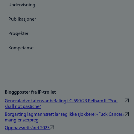
Undervisning
Publikasjoner
Prosjekter
Kompetanse
Bloggposter fra IP-trollet
Generaladvokatens anbefaling i C‑590/23 Pelham II: "You
shall not pastiche"
Borgarting lagmannsrett lar seg ikke sjokkere: «Fuck Cancer»
mangler særpreg
Opphavsrettsåret 2023