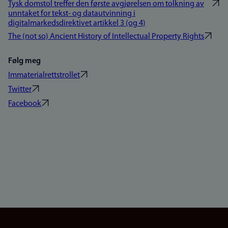
Tysk domstol treffer den første avgjørelsen om tolkning av
unntaket for tekst- og datautvinning i
digitalmarkedsdirektivet artikkel 3 (og 4)
The (not so) Ancient History of Intellectual Property Rights
Følg meg
Immaterialrettstrollet
Twitter
Facebook