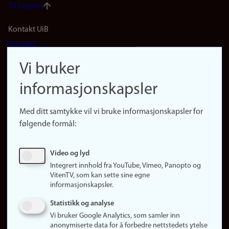
Til toppen
Footer
Kontakt UiB
Kontakt
navigation
Finn ansatte
Vi bruker
(no)
Finn forsker
informasjonskapsler
Presse
Snarveier
Med ditt samtykke vil vi bruke informasjonskapsler for
Finn studier
følgende formål:
Ledige stillinger
Sosiale medier
Video og lyd
Facebook
Integrert innhold fra YouTube, Vimeo, Panopto og
Instagram
VitenTV, som kan sette sine egne
informasjonskapsler.
LinkedIn
Snapchat
Statistikk og analyse
Om nettstedet
Vi bruker Google Analytics, som samler inn
anonymiserte data for å forbedre nettstedets ytelse