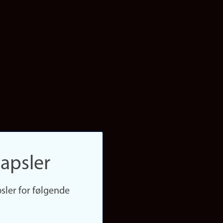
apsler
sler for følgende