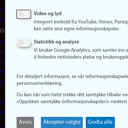
LinkedIn
Video og lyd
Snapchat
Integrert innhold fra YouTube, Vimeo, Pano
kan sette sine egne informasjonskapsler.
Om nettstedet
Informasjonskapsler
Statistikk og analyse
Vi bruker Google Analytics, som samler inn 
Oppdater samtykke
å forbedre nettstedets ytelse og brukeroppl
(informasjonskapsler)
Personvern
For detaljert informasjon, se vår informasjonskapsel
Tilgjengelighetserklæring
personvernerklæring.
Du kan når som helst trekke ditt samtykke tilbake ve
«Oppdater samtykke (informasjonskapsler)» nederst 
Logg inn
Rediger din ansattside
Avvis
Aksepter valgte
Godta alle