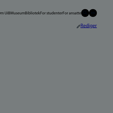
m UiB
Museum
Bibliotek
For studenter
For ansatte
Rediger