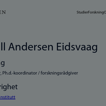
Studier
Forskning
O
ill Andersen Eidsvaag
ng
, Ph.d.-koordinator / forskningsrådgiver
righet
institutt