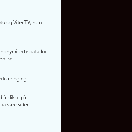
pto og VitenTV, som
anonymiserte data for
evelse.
erklæring og
d å klikke på
på våre sider.