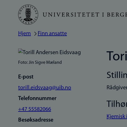
Hopp
til
hovedinnhold
Hjem
Finn ansatte
Navigasjonssti
Tor
Foto: Jin Sigve Mæland
Stilli
E-post
torill.eidsvaag@uib.no
Rådgiver
Telefonnummer
Tilhø
+47 55582066
Kjemisk 
Besøksadresse