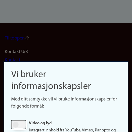
Til toppen
Footer
Kontakt UiB
Kontakt
navigation
Finn ansatte
Vi bruker
(no)
Finn forsker
informasjonskapsler
Presse
Snarveier
Med ditt samtykke vil vi bruke informasjonskapsler for
Finn studier
følgende formål:
Ledige stillinger
Sosiale medier
Video og lyd
Facebook
Integrert innhold fra YouTube, Vimeo, Panopto og