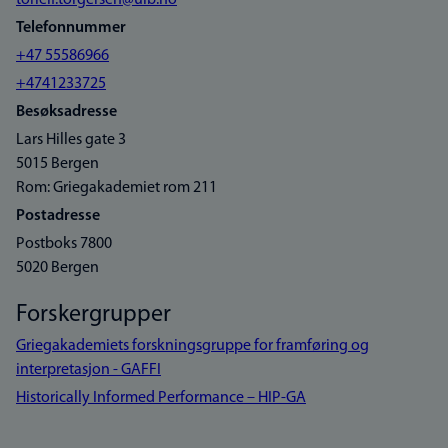
torleif.torgersen@uib.no
Telefonnummer
+47 55586966
+4741233725
Besøksadresse
Lars Hilles gate 3
5015 Bergen
Rom: Griegakademiet rom 211
Postadresse
Postboks 7800
5020 Bergen
Forskergrupper
Griegakademiets forskningsgruppe for framføring og
interpretasjon - GAFFI
Historically Informed Performance – HIP-GA