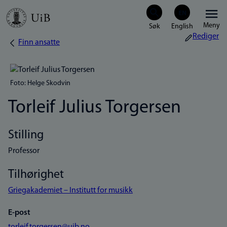
Hopp
Meny
til
Rediger
Finn ansatte
Navigasjonssti
hovedinnhold
Foto: Helge Skodvin
Torleif Julius Torgersen
Stilling
Professor
Tilhørighet
Griegakademiet – Institutt for musikk
E-post