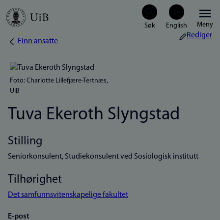
Hopp
Meny
til
Rediger
Finn ansatte
Navigasjonssti
hovedinnhold
Foto: Charlotte Lillefjære-Tertnæs,
UiB
Tuva Ekeroth Slyngstad
Stilling
Seniorkonsulent, Studiekonsulent ved Sosiologisk institutt
Tilhørighet
Det samfunnsvitenskapelige fakultet
E-post