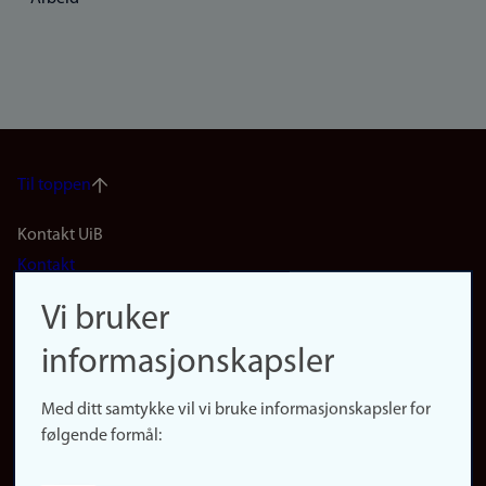
Til toppen
Footer
Kontakt UiB
Kontakt
navigation
Finn ansatte
Vi bruker
(no)
Finn forsker
informasjonskapsler
Presse
Snarveier
Med ditt samtykke vil vi bruke informasjonskapsler for
Finn studier
følgende formål:
Ledige stillinger
Sosiale medier