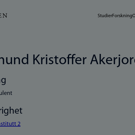
Studier
Forskning
O
und Kristoffer Akerjo
ng
ulent
righet
nstitutt 2