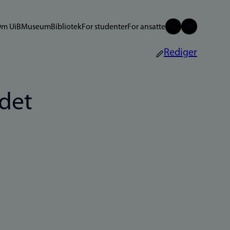
m UiB
Museum
Bibliotek
For studenter
For ansatte
Rediger
rdet