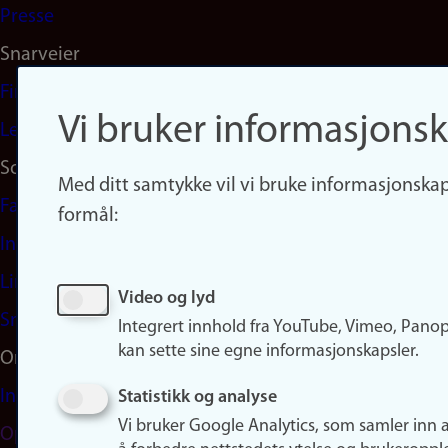
Presse
Snarveier
Finn studier
Vi bruker informasjonsk
Ledige stillinger
Sosiale medier
Med ditt samtykke vil vi bruke informasjonskap
Facebook
formål:
Instagram
LinkedIn
Video og lyd
Snapchat
Integrert innhold fra YouTube, Vimeo, Pano
kan sette sine egne informasjonskapsler.
Om nettstedet
Informasjonskapsler
Statistikk og analyse
Vi bruker Google Analytics, som samler inn 
Oppdater samtykke