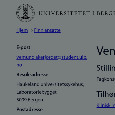
Hopp
til
hovedinnhold
Hjem
Finn ansatte
Navigasjonssti
E-post
Vem
vemund.akerjordet@student.uib.
no
Stilli
Besøksadresse
Fagkons
Haukeland universitetssykehus,
Laboratoriebygget
Tilhø
5009 Bergen
Klinisk i
Postadresse