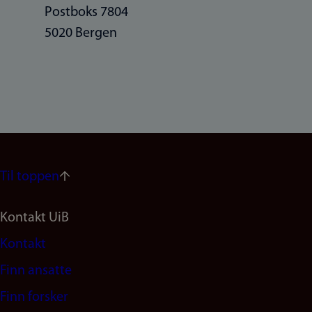
Postboks 7804
5020 Bergen
Til toppen
Footer
Kontakt UiB
Kontakt
navigation
Finn ansatte
(no)
Finn forsker