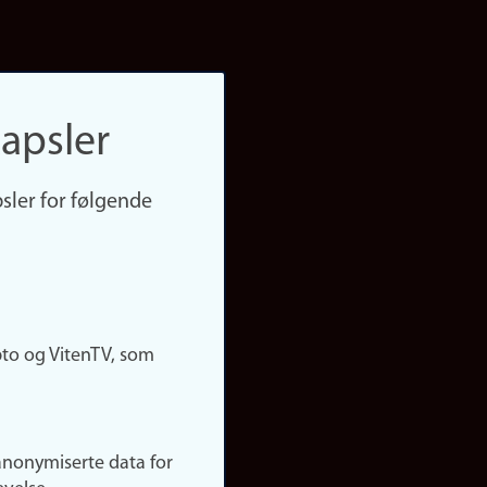
apsler
sler for følgende
pto og VitenTV, som
anonymiserte data for