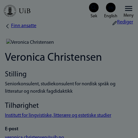
Hopp
Meny
til
Rediger
Finn ansatte
Navigasjonssti
hovedinnhold
Veronica Christensen
Stilling
Seniorkonsulent, studiekonsulent for nordisk språk og
litteratur og nordisk fagdidaktikk
Tilhørighet
Institutt for lingvistiske, litterære og estetiske studier
E-post
veronica.christensen@uib.no